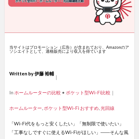
当サイトはプロモーション（広告）が含まれており、Amazonのア
ソシエイトとして、適格販売により収入を得ています
Written by
伊藤 裕輔
｜
Categories
In
ホームルーターの比較
•
ポケット型Wi-Fi比較
｜
Tags
ホームルーター
,
ポケット型Wi-Fi おすすめ
,
光回線
「Wi-Fi代をもっと安くしたい」「無制限で使いたい」
「工事なしですぐに使えるWi-Fiがほしい」――そんな風