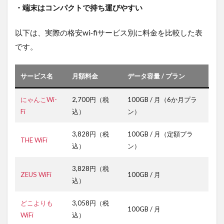
20GBを
・端末はコンパクトで持ち運びやすい
格安で使
える
以下は、実際の格安wi‐fiサービス別に料金を比較した表
「AiR-
WiFi」
です。
2.3.0.3
無制限・
サービス名
月額料金
データ容量 / プラン
100GBを
選べる
「MUGEN
にゃんこWi-
2,700円（税
100GB / 月（6か月プラ
WiFi」
Fi
込）
ン）
2.3.0.4
3,828円（税
100GB / 月（定額プラ
使った分
THE WiFi
だけ支払
込）
ン）
える柔軟
さなら
3,828円（税
「THE
ZEUS WiFi
100GB / 月
込）
WiFi」
2.3.0.5
どこよりも
3,058円（税
100GB / 月
プランの
WiFi
込）
選択肢が