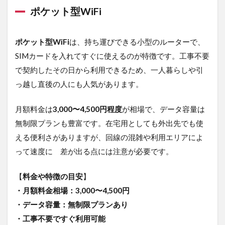
ポケット型WiFi
1.3
光回
線
ポケット型WiFi
は、持ち運びできる小型のルーターで、
2
SIMカードを入れてすぐに使えるのが特徴です。工事不要
おす
で契約したその日から利用できるため、一人暮らしや引
すめ
の安
っ越し直後の人にも人気があります。
いポ
ケッ
ト型
月額料金は
3,000〜4,500円程度
が相場で、データ容量は
WiFi8
無制限プランも豊富です。在宅用としても外出先でも使
選
える便利さがありますが、回線の混雑や利用エリアによ
2.3.0.1
って速度に 差が出る点には注意が必要です。
シンプル
料金＋縛
り選択制
【
料金や特徴の目安
】
なら「に
・月額料金相場：3,000〜4,500円
ゃんこ
WiFi」
・データ容量：無制限プランあり
・工事不要ですぐ利用可能
2.3.0.2