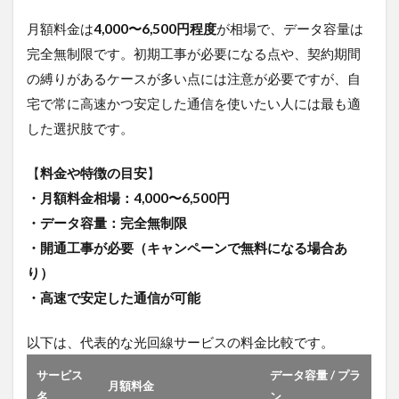
4
お
月額料金は
4,000〜6,500円程度
が相場で、データ容量は
す
完全無制限です。初期工事が必要になる点や、契約期間
す
め
の縛りがあるケースが多い点には注意が必要ですが、自
の
宅で常に高速かつ安定した通信を使いたい人には最も適
安
い
した選択肢です。
光
回
【
料金や特徴の目安
】
線6
選
・月額料金相場：4,000〜6,500円
4.3.0.1
・データ容量：完全無制限
ドコモユ
・開通工事が必要（キャンペーンで無料になる場合あ
ーザーな
り）
ら通信費
を大幅削
・高速で安定した通信が可能
減「ドコ
モ光」
以下は、代表的な光回線サービスの料金比較です。
4.3.0.2
ソフトバ
サービス
データ容量 / プラ
月額料金
ンク・
名
ン