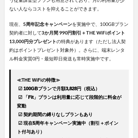
う従量課金型プランも用意されており、月の利用量が少
ない人ならコストを抑えることができます。
現在、
5周年記念キャンペーン
を実施中で、100GBプラン
契約者に対して
3か月間 990円割引＋THE WiFiポイント
13,000円分プレゼント
の特典があります（ただし法人契
約はポイントプレゼント対象外）。さらに、端末レンタ
ル料金実質0円・最短即日発送も常時実施中です。
≪THE WiFiの特徴≫
 ☑ 100GBプランで月額3,828円（税込）
 ☑ 「Fit」プランは利用量に応じて段階的に料金が
変動
 ☑ 契約期間の縛りなしプランもあり
 ☑ 現在5周年キャンペーン実施中（割引＋ポイン
ト付与あり）