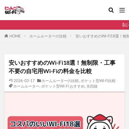
比較
無制限
【にゃんこWi-Fi
カテゴリ
HOME
ホームルーターの比較
安いおすすめのWi-Fi18選！
タグ
安いおすすめのWi-Fi18選！無制限・工事
au
WiMAX
ソフトバンク
ドコモ
不要の自宅用Wi-Fiの料金を比較
ホームルーター
ポケット型Wi-Fi おすすめ
2026-03-17
ホームルーターの比較
,
ポケット型Wi-Fi比較
ホームルーター
,
ポケット型Wi-Fi おすすめ
,
光回線
ポケット型Wi-Fi ドコモ
ポケット型Wi-Fi 比較
光回線
楽天モバイル
検索