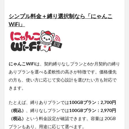
5.3
シンプル料金＋縛り選択制なら「にゃんこ
「最
大速
WiFi」
度」
では
なく
「速
度の
実測
値」
にゃんこWiFi
は、契約縛りなしプランと6か月契約の縛り
を参
考に
ありプランを選べる柔軟性の高さが特徴です。価格優先
する
の方も、使い方に応じて安心設計を選びたい方も対応で
5.4
きます。
「デ
ータ
たとえば、縛りありプランでは
100GBプラン：2,700円
容
量」
（税込）
、縛りなしプランでは
100GBプラン：2,970円
と
（税込）
という料金設定が確認できます。容量は 20GB
「速
度制
プランもあり、用途に応じて選べます。