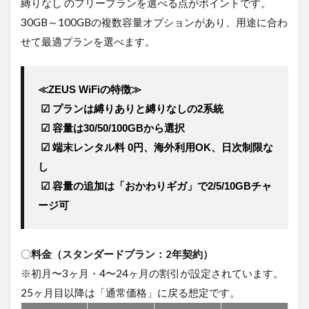
縛りなし のフリープランを選べる点がポイントです。
30GB～100GBの複数容量オプションがあり、用途に合わ
せて最適プランを選べます。
≪ZEUS WiFiの特徴≫
☑ プランは縛りありと縛りなしの2系統
 ☑ 容量は30/50/100GBから選択
 ☑ 端末レンタル料 0円、海外利用OK、日次制限な
し
 ☑ 容量の追加は「おかわりギガ」で2/5/10GBチャ
ージ可
〇
料金（スタンダードプラン：2年契約）
※初月〜3ヶ月・4〜24ヶ月の割引が設定されています。
25ヶ月目以降は「通常価格」に戻る想定です。