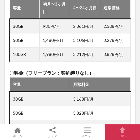
初月〜3ヶ月
容量
4〜24ヶ月目
通常価格
目
30GB
980円/月
2,361円/月
2,508円/月
50GB
1,480円/月
3,106円/月
3,278円/月
100GB
1,980円/月
3,212円/月
3,828円/月
〇
料金（フリープラン：契約縛りなし）
容量
月額料金
30GB
3,168円/月
50GB
3,828円/月
100GB
4,708円/月
ホーム
シェア
メニュー
TOPへ