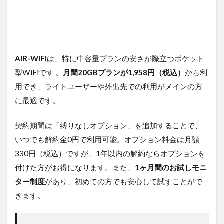
7.6.2
ポイン
ト②：
次に
「スマ
ホとの
AiR-WiFi
は、特に中容量プランの安さが際立つポケット
セット
割」を
型WiFiです 。
月間20GBプランが1,958円（税込）
から利
考える
用でき、ライトユーザーや外出先での利用がメインの方
に最適です。
契約期間は「縛りなしオプション」を追加することで、
いつでも解約金0円で利用可能。オプション料金は月額
330円（税込）ですが、1年以内の解約ならオプションを
付けた方がお得になります。また、
1ヶ月間のお試しモニ
ター制度
があり、初めての方でも安心して試すことがで
きます。