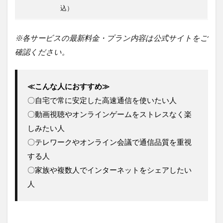
を両立
込）
「NURO
光」
※各サービスの最新料金・プラン内容は公式サイトをご
4.3.0.6
確認ください。
楽天ユー
ザーなら
SPUもア
ップ「楽
≪こんな人におすすめ≫
天ひか
り」
〇自宅で常に安定した高速通信を使いたい人
〇動画視聴やオンラインゲームをストレスなく楽
5
安い
しみたい人
WiFi
〇テレワークやオンライン会議で通信品質を重視
を選
ぶ際
する人
にチ
〇家族や複数人でインターネットをシェアしたい
ェッ
クす
人
べき
6つ
のポ
イン