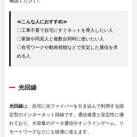
確認ください。
縛りなしなら
「5G
CONNECT」
≪こんな人におすすめ≫
3.3.0.3
高額キャ
〇工事不要で自宅にすぐネットを導入したい人
ッシュバ
〇家族や同居人と複数台同時に使いたい人
ックが魅
力
〇在宅ワークや動画視聴などで安定した通信を求
「GMO
める人
とくとく
BB
WiMAX」
3.3.0.4
光回線
ソフトバ
ンク・
Y!mobile
ユーザー
光回線
は、自宅に光ファイバーを引き込んで利用する固
向け「ソ
定型のインターネット回線です。通信速度と安定性に優
フトバン
クエア
れており、大容量のデータ通信やオンラインゲーム、リ
ー」
モートワークなどにも快適に使えます。