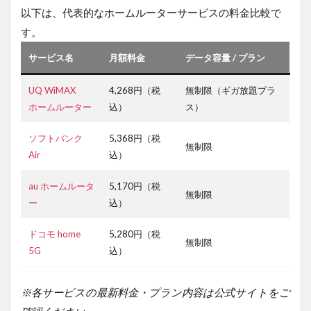
以下は、代表的なホームルーターサービスの料金比較で
ル
ー
す。
タ
ー
サービス名
月額料金
データ容量 / プラン
(置
く
UQ WiMAX
4,268円（税
無制限（ギガ放題プラ
だ
け
ホームルーター
込）
ス）
Wi-
Fi)4
ソフトバンク
5,368円（税
選
無制限
Air
込）
3.3.0.1
ドコモユ
au ホームルータ
5,170円（税
無制限
ーザーな
ー
込）
ら一択！
安定通信
ドコモ home
5,280円（税
の「ドコ
無制限
モ home
5G
込）
5G」
3.3.0.2
短
※各サービスの最新料金・プラン内容は公式サイトをご
期間の利用や