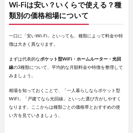
安
Wi-Fiは安い？いくらで使える？種
い？
いく
類別の価格相場について
らで
使え
る？
一口に「安いWi-Fi」といっても、種類によって料金や特
種類
別の
徴は大きく異なります。
価格
相場
につ
まずは代表的な
ポケット型WiFi・ホームルーター・光回
いて
線
の3種類について、平均的な月額料金や特徴を整理して
1.1
みましょう。
ポケ
ット
相場を知っておくことで、「一人暮らしならポケット型
型
WiFi
WiFi」「戸建てなら光回線」といった選び方がしやすく
なります。ここからは種類ごとの価格帯とおすすめの使
1.2
ホー
い方を見ていきましょう。
ムル
ータ
ー