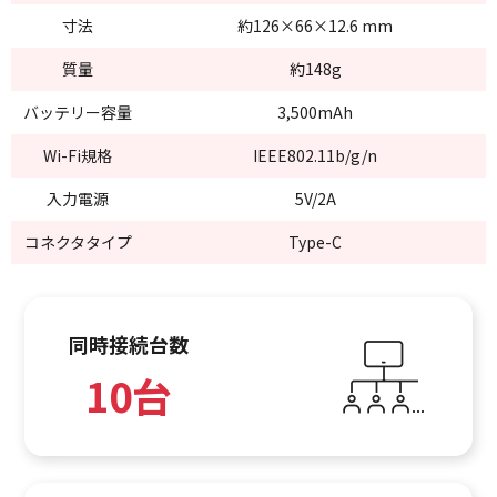
寸法
約126×66×12.6 mm
質量
約148g
バッテリー容量
3,500mAh
Wi-Fi規格
IEEE802.11b/g/n
入力電源
5V/2A
コネクタタイプ
Type-C
同時接続台数
10台