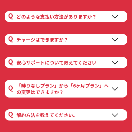
電源を入れて、通常のWi-Fi設定(SSID/パスワードの入
力)をするだけですので簡単です。設定マニュアルも同
どのような支払い方法がありますか？
梱してありますのでご安心ください。
お支払い方法は「クレジットカード払い」のみとなっ
ております。
チャージはできますか？
10GB単位で可能です。
安心サポートについて教えてください
■追加データ容量・料金
追加データ容量：10GB/回
にゃんこWi-Fiの安心サポートは、オプションサービス
データ追加料金：2,750円（税込）/回
となっております。サービスの詳細と月額料金は以下
「縛りなしプラン」から「6ヶ月プラン」へ
のようになっております。
※追加データは追加日の属する月のみ使用できるもの
の変更はできますか？
とし、追加データの翌月への繰越及び未使用によるデ
<サービスの詳細>
ータ追加料金の返還は行いません。
「縛りなしプラン」から「6ヶ月プラン」への変更に関
・無償修理・交換
※お申し込みおよびクレジットカード決済確認完了後
しまして、変更可能です。
解約方法を教えてください。
※ただし、自然故障のみ(水濡れ・外部損傷もサポート
の営業日(営業時間外の場合は翌営業日)にチャージが
また、変更をお申込された月の翌月からの適用となり
適用範囲内です。)
反映されます。
ます。
・紛失
解約は以下の2ステップで完了となります。
※「6ヶ月プラン」から「縛りなしプラン」への変更は