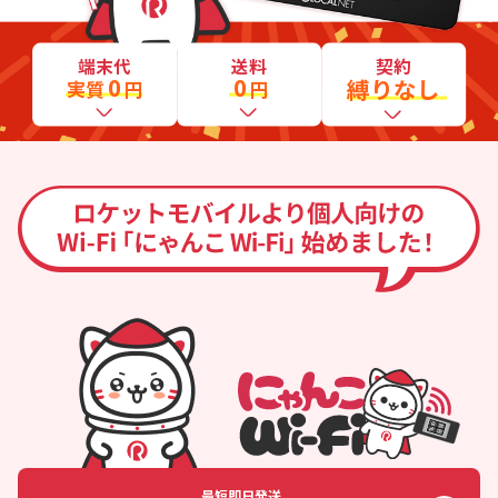
端末代
送料
契約
0
0
縛りなし
実質
円
円
最短即日発送