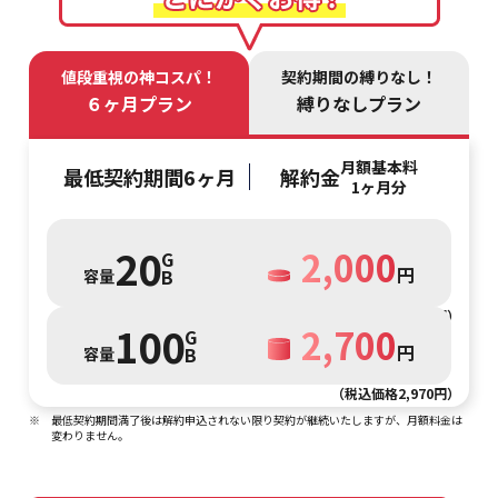
値段重視の神コスパ！
契約期間の縛りなし！
６ヶ月プラン
縛りなしプラン
月額基本料
最低契約期間
6ヶ月
解約金
1ヶ月分
20
2,000
G
円
B
容量
（税込価格2,200円）
100
2,700
G
円
B
容量
（税込価格2,970円）
※
最低契約期間満了後は解約申込されない限り契約が継続いたしますが、月額料金は
変わりません。