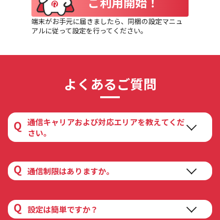
ご利用開始！
端末がお手元に届きましたら、同梱の設定マニュ
アルに従って設定を行ってください。
よくあるご質問
通信キャリアおよび対応エリアを教えてくだ
さい。
クラウドSIM技術を採用しており、docomo、au、
SoftBankの回線の中から、その場所で最適な電波を自
通信制限はありますか。
動でキャッチします。全国幅広いエリアで快適にご利
用いただけます。
お客様がご契約のデータ容量（GB数）を超えて通信を
行った場合、通信速度が128Kbpsに制限されます。
設定は簡単ですか？