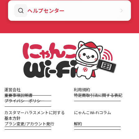
・バッテリー劣化
ご希望の場合で、アカウント発行を受けてないお客
できませんのでご了承ください。
① 解約フォームの送信（25日締め）
ヘルプセンター
様、忘れてしまったお客様は以下よりアカウント発行
<月額料金>
解約フォーム
から申請を行ってください。
依頼をお願いいたします。
プラン変更をご希望の場合は以下よりお願いいたしま
・700円(税込770円)
期限：毎月25日まで（土日祝の場合は前営業日ま
にゃんこWi-Fi プラン変更/アカウント発行依頼フォー
す。
で）。26日以降は翌月解約となります。
ム
にゃんこWi-Fi プラン変更/アカウント発行依頼フォー
以下に、注意事項を記載いたしますので、必ずご確認
完了：事務局からの「解約完了メール」の受信をもっ
ム
いただき、ご了承の上お申込みいただきますよう、よ
て正式な受理となります。
ろしくお願いいたします。
② 端末セットの返却（翌月14日まで）
<注意事項>
解約月の翌月14日までに、送料自己負担（発払い）で
※複数の端末をご利用の場合は、レンタル端末ごとに
下記住所へ一式を返却してください
本オプションサービスのお申し込みが必要となりま
※ 誤って着払いで送付された場合は、配送料を実費請
す。
求いたします。
※本オプションサービスは、本サービス用機器として
運営会社
利用規約
返却先：
〒135-0064
重要事項説明書
特定商取引法に関する表記
弊社よりレンタルした端末機器のみご利用可能です。
東京都江東区青海3-4-19
プライバシーポリシー
青海流通センター1号棟205区画
他端末及び他サービスでのご利用はできませんのでご
株式会社BOD内 株式会社BPC
注意ください。
カスタマーハラスメントに対する
にゃんこWi-Fiコラム
電話番号: 03-5812-4622
※本オプションサービスのサポート対象は、レンタル
基本方針
端末機器本体のみとなり、端末機器本体と一緒にお送
プラン変更/アカウント発行
解約
りした付属機器はサポート対象外となります。
※本オプションサービスは6ヶ月間に1度のご利用を上