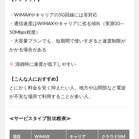
ト
5.1
・WiMAXやキャリアの5G回線には非対応
①自
・通信速度はWiMAXやキャリアに劣る傾向（実測10～
宅で
も外
50Mbps程度）
でも
・大容量プランでも、短期間で使いすぎると速度制限が
Wi-Fi
が自
かかる場合がある
由に
利用
混雑時に速度が低下しやすい
でき
る
【こんな人におすすめ】
5.2
とにかく料金を安く抑えたい人。地方や山間部など電波
②通
信量
が不安な場所で利用することが多い人。
に対
して
料金
が安
≪サービスタイプ別 比較表≫
い
5.3
項目
WiMAX
キャリア
クラウドSIM