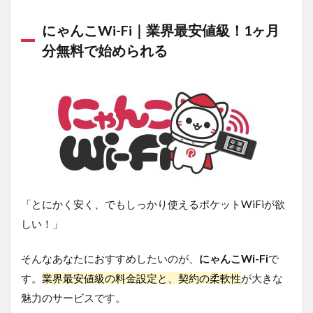
6.3
③MVNO
にゃんこWi-Fi｜業界最安値級！1ヶ月
サービス
は速度が
分無料で始められる
遅い傾向
にある
7
ポケッ
ト型
WiFi・
モバイ
ルWiFi
を選ぶ
際のポ
「とにかく安く、でもしっかり使えるポケットWiFiが欲
イント
しい！」
7.1
通信
量
そんなあなたにおすすめしたいのが、
にゃんこWi-Fi
で
す。
業界最安値級の料金設定と、契約の柔軟性
が大きな
7.2
5G対
魅力のサービスです。
応の