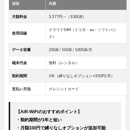
5G対
項目
内容
応の
ポケ
月額料金
3,377円～（100GB）
ット
WiFi
クラウドSIM（ドコモ・au・ソフトバン
は、
使用回線
4Gと
ク）
何が
違う
データ容量
20GB / 50GB / 100GB/月
の？
9.4
端末代金
無料（レンタル）
Q4.
短期
契約期間
1年（縛りなしオプション+330円/月）
間だ
け使
支払い方法
クレジットカード
いた
いん
だけ
ど、
【AiR-WiFiのおすすめポイント】
契約
する
・契約期間が1年と短い
のと
・月額330円で縛りなしオプションが追加可能
レン