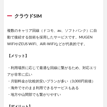
ない
こと
クラウドSIM
4.1
でき
るこ
複数のキャリア回線（ドコモ、au、ソフトバンク）に自
と
動で接続する技術を採用したサービスです。MUGEN
4.2
WiFiやZEUS WiFi、AiR-WiFiなどが代表的です。
でき
ない
こと
【メリット】
5
ポケ
・利用場所に応じて最適な回線に繋がるため、対応エリ
ット
アが非常に広い
型
WiFi
・月額料金が比較的安いプランが多い（3,000円前後）
を利
・海外でそのまま利用できるサービスもある
用す
る際
・地方や山間部でも繋がりやすい
のメ
リッ
【デメリット】