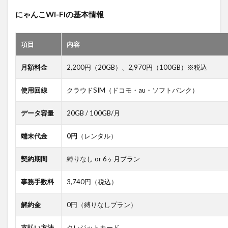
有無
にゃんこWi-Fiの基本情報
7.3
料金
項目
内容
8
携帯
月額料金
2,200円（20GB）、2,970円（100GB）※税込
大手
キャ
使用回線
クラウドSIM（ドコモ・au・ソフトバンク）
リア
のポ
ケッ
データ容量
20GB / 100GB/月
ト型
WiFi
端末代金
0円
（レンタル）
がお
すす
めで
契約期間
縛りなし or 6ヶ月プラン
きな
い？
事務手数料
3,740円（税込）
2つ
の理
解約金
0円（縛りなしプラン）
由と
は
支払い方法
クレジットカード