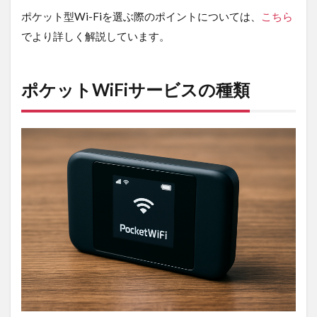
縛り
が気
ポケット型Wi-Fiを選ぶ際のポイントについては、
こちら
にな
でより詳しく解説しています。
るあ
なた
に！
ポケットWiFiサービスの種類
3.3
MUGEN
WiFi｜
エリア
の広さ
と安心
の返金
保証が
魅力！
3.4
5G
CONNECT
｜5G通信
が無制限で
使える高速
WiFi