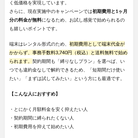
く低価格を実現しています。
ポケ
さらに、現在実施中のキャンペーンでは
初期費用と1ヶ月
ット
WiFi
分の料金が無料
になるため、お試し感覚で始められるの
に関
も嬉しいポイントです。
する
Q&A
端末はレンタル形式のため、
初期費用として端末代金が
9.1
Q1.
かからず、事務手数料3,740円（税込）と送料無料で始め
ポケ
られます。
契約期間も「縛りなしプラン」を選べば、い
ット
型
つでも違約金なしで解約できるため、「短期間だけ使い
WiFi
たい」「まずは試してみたい」という方にも最適です。
とモ
バイ
ルル
【こんな人におすすめ】
ータ
ー、
・とにかく月額料金を安く抑えたい人
呼び
方が
・契約期間に縛られたくない人
色々
・初期費用を抑えて始めたい人
ある
けど