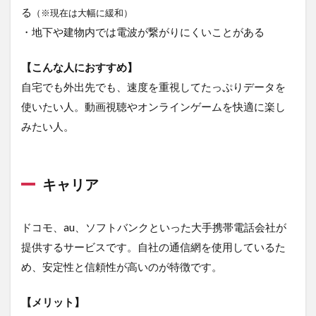
選ぶ
る
（※現在は大幅に緩和）
な
・地下や建物内では電波が繋がりにくいことがある
ら！
3.10
【こんな人におすすめ】
モンス
自宅でも外出先でも、速度を重視してたっぷりデータを
ターモ
バイル
使いたい人。動画視聴やオンラインゲームを快適に楽し
｜小容
みたい人。
量プラ
ンが充
実！
3.11
キャリア
THE
WiFi｜
ポイン
ドコモ、au、ソフトバンクといった大手携帯電話会社が
トが貯
提供するサービスです。自社の通信網を使用しているた
まって
お得！
め、安定性と信頼性が高いのが特徴です。
3.12
Broad
【メリット】
WiMAX