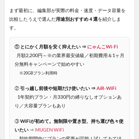
すすめ
まず最初に、編集部が実際の料金・速度・データ容量を
４選
比較したうえで選んだ
用途別おすすめ４選
を紹介しま
1.1
かん
す。
たん
用途
別診
① とにかく月額を安く抑えたい ⇒
にゃんこWi-Fi
断｜
月額2,200円～※の業界最安値級／初期費用＆1ヶ月
あな
たに
分無料キャンペーンで始めやすい
合う
※20GBプラン利用時
ポケ
ット
Wi-Fi
②
引っ越し前後や短期だけ使いたい ⇒
AiR-WiFi
はど
1年契約プラン・月330円の縛りなしオプションあ
れ？
り／大容量プランもあり
2
ポケ
③
ット
WiFiが初めて。無制限や置き型、持ち運び色々使
WiFi
いたい
⇒
MUGEN WiFi
サー
契約期間中にプランの変更が可能！試してみてほ
ビス