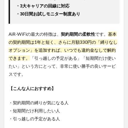
タル
・3大キャリアの回線に対応
する
・30日間お試しモニター制度あり
の、
どっ
ちが
お
AiR-WiFiの最大の特徴は、
契約期間の柔軟性
です。
基本
得？
の契約期間は1年と短く、さらに月額330円の「縛りなし
10
オプション」を追加すれば、いつでも違約金なしで解約
まと
め
できます。
「引っ越しの予定がある」「短期間だけ使い
たい」という方にとって、非常に使い勝手の良いサービ
10.1
この記
スです。
事で使
う用語
【こんな人におすすめ】
の定義
・契約期間の縛りが気になる人
・短期間だけ利用したい人
・引っ越しの予定がある人