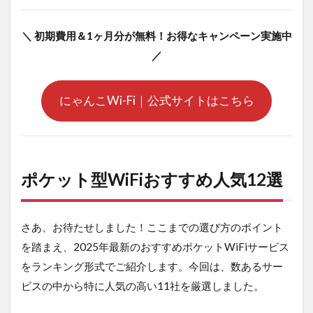
6.1
①バ
＼ 初期費用＆1ヶ月分が無料！お得なキャンペーン実施中
ッテ
／
リー
切れ
にな
ると
にゃんこWi-Fi｜公式サイトはこちら
ネッ
ト接
続で
きな
い
ポケット型WiFiおすすめ人気12選
6.2
②光
回線
さあ、お待たせしました！ここまでの選び方のポイント
と比
較す
を踏まえ、2025年最新のおすすめポケットWiFiサービス
ると
をランキング形式でご紹介します。今回は、数あるサー
速度
が遅
ビスの中から特に人気の高い11社を厳選しました。
い