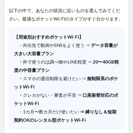
選
以下の中で、あなたの状況に近いものを選んでみてくだ
3.1
さい。最適なポケットWi-Fiのタイプがすぐ分かります。
にゃ
んこ
Wi-Fi
【用途別おすすめポケットWi-Fi】
｜業
界最
・外出先で動画やSNSをよく使う ⇒
データ容量が
安値
大きい大容量プラン
級！1
ヶ月
・
外で使うのは調べ物やLINE程度 ⇒
20〜40GB程
分無
度の中容量プラン
料で
始め
・
スマホの通信制限を避けたい ⇒
無制限系のポケ
られ
ットWi-Fi
る
・
クレカがない・審査が不安 ⇒
口座振替対応のポ
3.2
ケットWi-Fi
AiR-
WiFi
・1カ月〜数カ月だけ使いたい
⇒ 縛りなし＆短期
｜契
契約OKのレンタル型ポケットWi-Fi
約期
間の