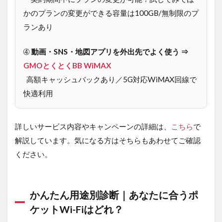
の種
かのプランの変更ができる容量は100GB/無制限のプ
類
ランあり
2.1
WiMAX
➃
動画・SNS・地図アプリを外出先でよく使う ⇒
2.2
GMOとくとくBB WiMAX
キャ
高額キャッシュバックあり／5G対応WiMAX回線で
リア
快適利用
2.3
クラ
ウド
詳しいサービス内容やキャンペーンの詳細は、
こちら
で
SIM
解説しています。気になる方はそちらもあわせてご確認
3
ください。
ポケ
ット
型
WiFi
おす
かんたん用途別診断｜あなたに合うポ
すめ
ケットWi-Fiはどれ？
人気
12