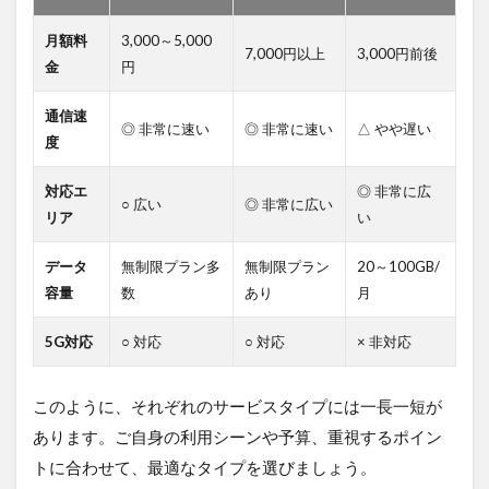
③工
事不
月額料
3,000～5,000
要
7,000円以上
3,000円前後
金
円
5.4
④Wi-
通信速
Fiを共
◎ 非常に速い
◎ 非常に速い
△ やや遅い
度
有す
るこ
とも
対応エ
◎ 非常に広
○ 広い
◎ 非常に広い
でき
リア
い
る
6
データ
無制限プラン多
無制限プラン
20～100GB/
ポケ
容量
数
あり
月
ット
型
5G対応
○ 対応
○ 対応
× 非対応
WiFi
を利
用す
このように、それぞれのサービスタイプには一長一短が
る際
のデ
あります。ご自身の利用シーンや予算、重視するポイン
メリ
トに合わせて、最適なタイプを選びましょう。
ット