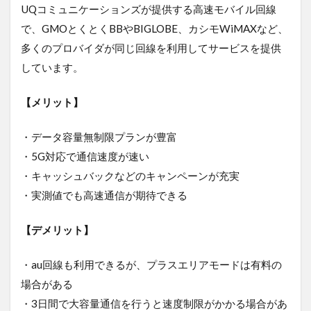
3.7
UQコミュニケーションズが提供する高速モバイル回線
BIGLOBE
で、GMOとくとくBBやBIGLOBE、カシモWiMAXなど、
WiMAX
｜口座振
多くのプロバイダが同じ回線を利用してサービスを提供
替で支払
しています。
いたいな
ら！
【メリット】
3.8
DTI
・データ容量無制限プランが豊富
WiMAX
｜シン
・5G対応で通信速度が速い
プルな
・キャッシュバックなどのキャンペーンが充実
料金プ
ランが
・実測値でも高速通信が期待できる
好みな
ら
【デメリット】
3.9
ZEUS
・au回線も利用できるが、プラスエリアモードは有料の
WiFi
｜神
場合がある
コス
・3日間で大容量通信を行うと速度制限がかかる場合があ
パで