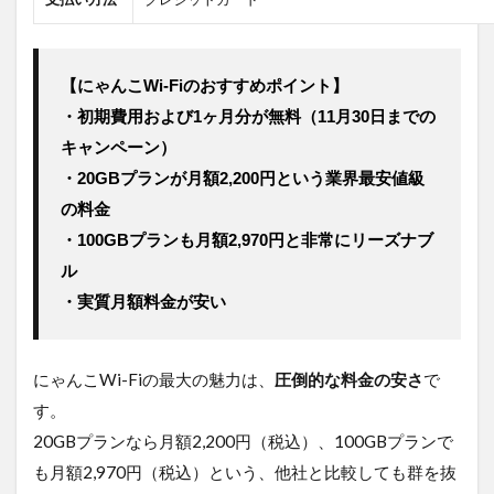
8.1
料金
が割
高に
【にゃんこWi-Fiのおすすめポイント】
なる
・初期費用および1ヶ月分が無料（11月30日までの
傾向
があ
キャンペーン）
る
・20GBプランが月額2,200円という業界最安値級
8.2
の料金
無制
・100GBプランも月額2,970円と非常にリーズナブ
限プ
ラン
ル
で
・実質月額料金が安い
も、
使い
方に
よっ
にゃんこWi-Fiの最大の魅力は、
圧倒的な料金の安さ
で
ては
す。
制限
がか
20GBプランなら月額2,200円（税込）、100GBプランで
かる
も月額2,970円（税込）という、他社と比較しても群を抜
9