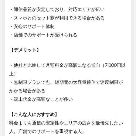
｜手厚
・通信品質が安定しており、対応エリアが広い
いサポ
ートが
・スマホとのセット割が利用できる場合がある
魅力！
・安心のサポート体制
3.13
・店舗でのサポートが受けられる
カシモ
WiMAX
【デメリット】
｜端末
代金が
実質0
・他社と比較して月額料金が高額になる傾向（7,000円以
円！
上）
4
・無制限プランでも、短期間の大容量通信で速度制限が
ポケ
ット
かかる場合がある
型
・端末代金が高額なことが多い
WiFi
の利
用で
【こんな人におすすめ】
でき
料金よりも通信の安定性やエリアの広さを最優先したい
るこ
と・
人。店舗でのサポートを重視する人。
でき