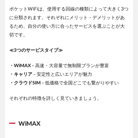
3.5
楽天
ポケットWiFiは、使用する回線の種類によって大きく3つ
Rakuten
に分類されます。それぞれにメリット・デメリットがあ
WiFi
Pocket
るため、自分の使い方に合ったサービスを選ぶことが大
Platinum
切です。
｜とに
かく安
さを求
≪3つのサービスタイプ≫
めるな
ら！
・WiMAX
– 高速・大容量で無制限プランが豊富
3.6
・キャリア
– 安定性と広いエリアが魅力
GMO
・クラウドSIM
– 低価格で全国どこでも繋がりやすい
とくと
くBB
WiMAX
それぞれの特徴を詳しく見ていきましょう。
｜速度
と安さ
のバラ
ンスを
WiMAX
求める
なら！