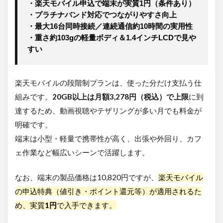
・楽天モバイル申込で端末が実質1円（条件あり）
・プラチナバンド対応でつながりやすさ向上
・最大16台同時接続／連続通信約10時間の実用性
・重さ約103gの軽量ボディ＆1.4インチLCDで見や
すい
楽天モバイルの段階制プランは、使った分だけ支払う仕
組みです。
20GB以上は月額3,278円（税込）で上限
に到
達するため、動画視聴やテザリングが多い月でも料金が
明確です。
端末は小型・軽量で携帯性が高く、出張や外回り、カフ
ェ作業など幅広いシーンで活躍します。
なお、端末の製品価格は10,820円ですが、
楽天モバイル
の申込特典（値引き・ポイント還元等）が適用されるた
め、実質
1円
で入手できます。