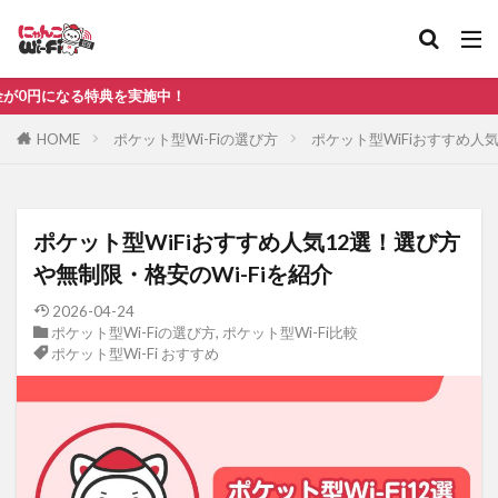
比較
無制限
典を実施中！
カテゴリ
HOME
ポケット型Wi-Fiの選び方
ポケット型WiFiおすすめ人気
タグ
ポケット型WiFiおすすめ人気12選！選び方
au
WiMAX
ソフトバンク
ドコモ
ホーム
や無制限・格安のWi-Fiを紹介
ポケット型Wi-Fi おすすめ
ポケット型Wi-Fi ドコモ
2026-04-24
ポケット型Wi-Fiの選び方
,
ポケット型Wi-Fi比較
楽天モバイル
ポケット型Wi-Fi おすすめ
検索