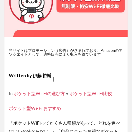
当サイトはプロモーション（広告）が含まれており、Amazonのア
ソシエイトとして、適格販売により収入を得ています
Written by
伊藤 裕輔
｜
Categories
In
ポケット型Wi-Fiの選び方
•
ポケット型Wi-Fi比較
｜
Tags
ポケット型Wi-Fi おすすめ
「ポケットWiFiってたくさん種類があって、どれを選べ
ばいいか分からない…」「自分に合ったお得なポケット