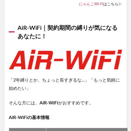
何が
にゃんこWi-Fi
はこちら▷
違う
の？
9.2
AiR-WiFi｜契約期間の縛りが気になる
Q2.
ポケ
あなたに！
ット
型
WiFi
の対
応エ
リア
は、
どう
「2年縛りとか、ちょっと長すぎるな…」「もっと気軽に
やっ
始めたい」
て確
認す
れば
そんな方には、
AiR-WiFi
がおすすめです。
いい
の？
AiR-WiFiの基本情報
9.3
Q3.