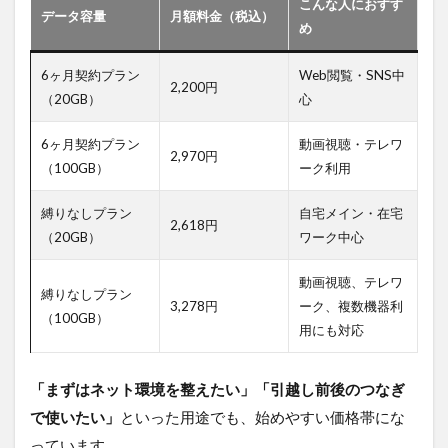
こんな人におすす
データ容量
月額料金（税込）
め
6ヶ月契約プラン
Web閲覧・SNS中
2,200円
（20GB）
心
6ヶ月契約プラン
動画視聴・テレワ
2,970円
（100GB）
ーク利用
縛りなしプラン
自宅メイン・在宅
2,618円
（20GB）
ワーク中心
動画視聴、テレワ
縛りなしプラン
3,278円
ーク、複数機器利
（100GB）
用にも対応
「まずはネット環境を整えたい」「引越し前後のつなぎ
で使いたい」
といった用途でも、始めやすい価格帯にな
っています。