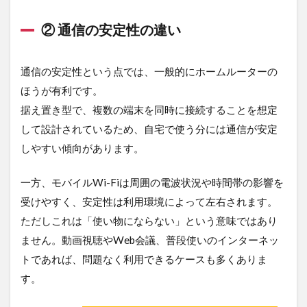
向い
てい
② 通信の安定性の違い
る人
3.4
通信の安定性という点では、一般的にホームルーターの
この
章の
ほうが有利です。
まと
据え置き型で、複数の端末を同時に接続することを想定
め
して設計されているため、自宅で使う分には通信が安定
4
しやすい傾向があります。
Wi-
Fi選
びに
一方、モバイルWi-Fiは周囲の電波状況や時間帯の影響を
迷っ
受けやすく、安定性は利用環境によって左右されます。
てい
るな
ただしこれは「使い物にならない」という意味ではあり
ら、
ません。動画視聴やWeb会議、普段使いのインターネッ
にゃ
んこ
トであれば、問題なく利用できるケースも多くありま
Wi-
す。
Fi！
4.1