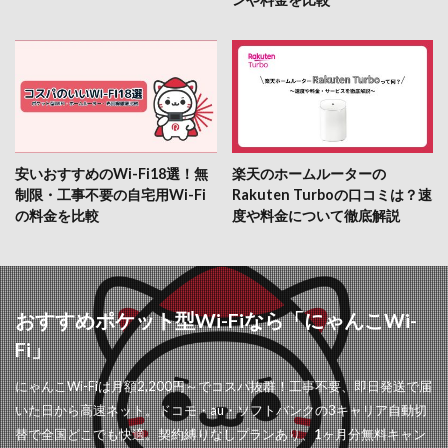
安いおすすめのWi-Fi18選！無
楽天のホームルーターの
制限・工事不要の自宅用Wi-Fi
Rakuten Turboの口コミは？速
の料金を比較
度や料金について徹底解説
おすすめポケット型Wi-Fiなら「にゃんこWi-
Fi」
にゃんこWi-Fiは月額2,200円～でコスパ抜群！工事不要、即日発送で届
いた日から高速ネット。ドコモ・au・ソフトバンクの3キャリア自動切
替で全国どこでも快適。契約縛りなしプランあり、1ヶ月分無料キャン