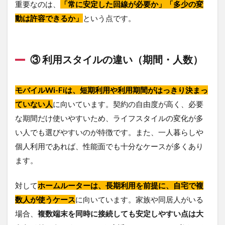
重要なのは、
「常に安定した回線が必要か」「多少の変
にゃ
動は許容できるか」
という点です。
んこ
Wi-Fi
の主
な特
徴
③ 利用スタイルの違い（期間・人数）
4.2
料金
モバイルWi-Fiは、短期利用や利用期間がはっきり決まっ
プラ
ていない人
ン
に向いています。契約の自由度が高く、必要
（目
な期間だけ使いやすいため、ライフスタイルの変化が多
安）
い人でも選びやすいのが特徴です。また、一人暮らしや
4.3
個人利用であれば、性能面でも十分なケースが多くあり
「ま
ます。
ず使
って
みた
対して
ホームルーターは、長期利用を前提に、自宅で複
い
人」
数人が使うケース
に向いています。家族や同居人がいる
に向
場合、
複数端末を同時に接続しても安定しやすい点は大
いて