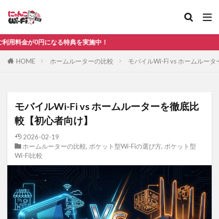
比較
無制限
なる特典を実施中！
カテゴリ
HOME
ホームルーターの比較
モバイルWi-Fi vs ホームル
タグ
モバイルWi-Fi vs ホームルーターを徹底比
au
WiMAX
ソフトバンク
ドコモ
較【初心者向け】
ホームルーター
ポケット型Wi-Fi おすすめ
2026-02-19
ホームルーターの比較
,
ポケット型Wi-Fiの選び方
,
ポケット型
ポケット型Wi-Fi ドコモ
ポケット型Wi-Fi 比較
Wi-Fi比較
光回線
楽天モバイル
検索