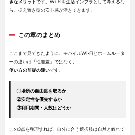
いる
きなメリット
です。Wi-Fiを生活インフラとして考えるな
理由
ら、据え置き型の安心感が活きてきます。
5
ま
と
この章のまとめ
め
ここまで見てきたように、モバイルWi-Fiとホームルータ
ーの違いは「性能差」ではなく、
使い方の前提の違い
です。
①
場所の自由度を取るか
②安定性を優先するか
③利用期間・人数はどうか
この3点を整理すれば、自分に合う選択肢は自然と絞れて