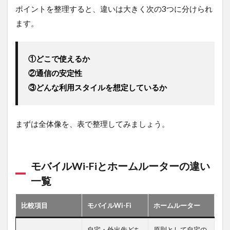
ター
ポイントを整理すると、違いは大きく次の3つに分けられ
の違
ます。
い一
覧
2.2
①どこで使えるか
① 使
える
②通信の安定性
場所
③どんな利用スタイルを想定しているか
の違
い
2.3
まずは全体像を、表で整理してみましょう。
② 通
信の
安定
性の
モバイルWi-Fiとホームルーターの違い
違い
一覧
2.4
③ 利
比較項目
モバイルWi-Fi
ホームルーター
用ス
タイ
ルの
自宅・外出先どち
原則として自宅の