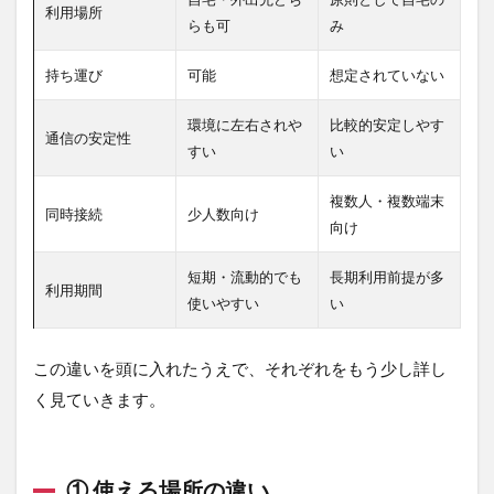
違い
利用場所
らも可
み
（期
間・
人
持ち運び
可能
想定されていない
数）
環境に左右されや
比較的安定しやす
2.5
通信の安定性
すい
い
この
章の
まと
複数人・複数端末
同時接続
少人数向け
め
向け
3
短期・流動的でも
長期利用前提が多
モバ
利用期間
イル
使いやすい
い
Wi-
Fiか
ホー
この違いを頭に入れたうえで、それぞれをもう少し詳し
ムル
く見ていきます。
ータ
ーど
ちら
が向
① 使える場所の違い
いて