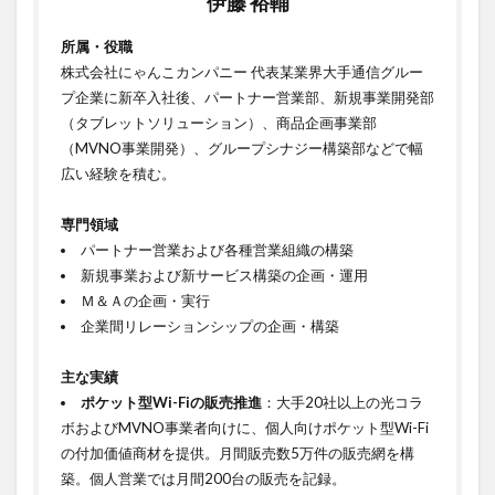
伊藤 裕輔
所属・役職
株式会社にゃんこカンパニー 代表某業界大手通信グルー
プ企業に新卒入社後、パートナー営業部、新規事業開発部
（タブレットソリューション）、商品企画事業部
（MVNO事業開発）、グループシナジー構築部などで幅
広い経験を積む。
ㅤㅤㅤ
専門領域
パートナー営業および各種営業組織の構築
新規事業および新サービス構築の企画・運用
Ｍ＆Ａの企画・実行
企業間リレーションシップの企画・構築
ㅤㅤㅤ
主な実績
ポケット型Wi-Fiの販売推進
：大手20社以上の光コラ
ボおよびMVNO事業者向けに、個人向けポケット型Wi-Fi
の付加価値商材を提供。月間販売数5万件の販売網を構
築。個人営業では月間200台の販売を記録。