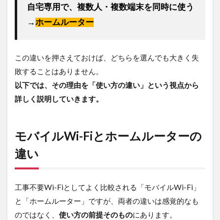
モ
自宅専用で、複数人・複数端末を同時に使う
バ
イ
→
ホームルーター
ル
Wi-
Fiと
この違いを押さえておけば、どちらを選んでも大きく失
ホ
ー
敗することはありません。
ム
以下では、その理由を「使い方の違い」という視点から
ル
ー
詳しく説明していきます。
タ
ー
の
違
モバイルWi-Fiとホームルーターの
い
違い
2.1
モバ
イル
工事不要Wi-Fiとしてよく比較される「モバイルWi-Fi」
Wi-Fi
とホ
と「ホームルーター」ですが、両者の違いは感覚的なも
ーム
のではなく、
使い方の前提そのもの
にあります。
ルー