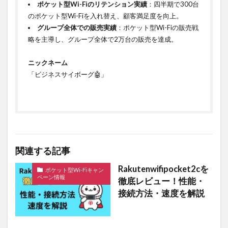
ポケット型Wi-Fiのリテンション実績
：四半期で300台
のポケット型Wi-Fiを入れ替え、顧客満足度を向上。
グループ全体での販売実績
：ポケット型Wi-Fiの販売戦
略を主導し、グループ全体で2万台の販売を達成。
ㅤㅤㅤ
ニックネーム
「ビジネスサイボーグ🤖」ㅤㅤㅤ
関連する記事
Rakutenwifipocket2cを
ポケット型Wi-Fiキャン
ペーン情報
徹底レビュー！性能・
接続方法・速度を解説