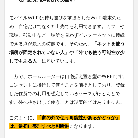
る？
3.1
モバイルWi-Fiは持ち運びを前提としたWi-Fi端末のた
向い
め、自宅だけでなく外出先でも利用できます。カフェや
てい
る人
職場、移動中など、場所を問わずインターネットに接続
の違
できる点が最大の特徴です。そのため、
「ネットを使う
い一
覧
場所が固定されていない人」
や
「外でも使う可能性が少
しでもある人」
に向いています。
3.2
モバ
イル
一方で、ホームルーターは自宅据え置き型のWi-Fiです。
Wi-Fi
コンセントに接続して使うことを前提としており、登録
が向
いて
した住所での利用を想定しているケースがほとんどで
いる
す。外へ持ち出して使うことは現実的ではありません。
人
3.3
このように、
「家の外で使う可能性があるかどうか」
ホー
ムル
は、最初に整理すべき判断軸
になります。
ータ
ーが