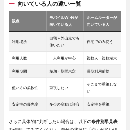
向いている人の違い一覧
モバイルWi-Fiが
ホームルーターが
観点
向いている人
向いている人
自宅＋外出先でも
利用場所
自宅でのみ使う
使いたい
利用人数
一人利用が中心
複数人・複数端末
利用期間
短期・期間未定
長期利用前提
そこまで重視しな
使い方の柔軟性
重視したい
い
安定性の優先度
多少の変動は許容
安定性を重視
さらに具体的に判断したい場合は、以下の
条件別早見表
を確認してみてください。自分の状況に「◎」が多いほ