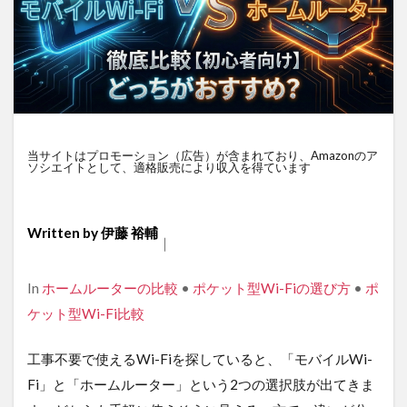
当サイトはプロモーション（広告）が含まれており、Amazonのア
ソシエイトとして、適格販売により収入を得ています
Written by
伊藤 裕輔
｜
Categories
In
ホームルーターの比較
•
ポケット型Wi-Fiの選び方
•
ポ
ケット型Wi-Fi比較
工事不要で使えるWi-Fiを探していると、「モバイルWi-
Fi」と「ホームルーター」という2つの選択肢が出てきま