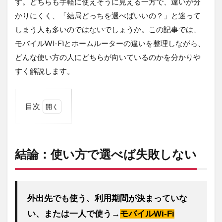
す。どちらも手軽に使えそうに見える一方で、違いが分
かりにくく、「結局どっちを選べばいいの？」と迷って
しまう人も多いのではないでしょうか。この記事では、
モバイルWi-Fiとホームルーターの違いを整理しながら、
どんな使い方の人にどちらが向いているのかを分かりや
すく解説します。
目次
1
結
論：
使い
結論：使い方で選べば失敗しない
方で
選べ
ば失
敗し
ない
外出先でも使う、利用期間が決まっていな
2
い、または一人で使う→
モバイルWi-Fi