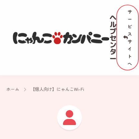
サ
ヘ
ー
ル
ビ
プ
ス
セ
サ
ン
イ
タ
ト
ー
へ
ホーム
【個人向け】にゃんこWi-Fi