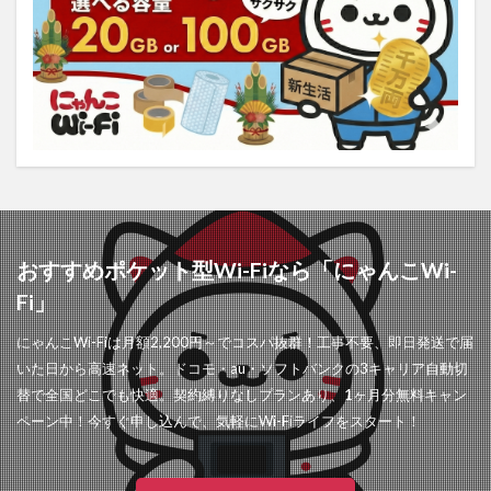
おすすめポケット型Wi-Fiなら「にゃんこWi-
Fi」
にゃんこWi-Fiは月額2,200円～でコスパ抜群！工事不要、即日発送で届
いた日から高速ネット。ドコモ・au・ソフトバンクの3キャリア自動切
替で全国どこでも快適。契約縛りなしプランあり、1ヶ月分無料キャン
ペーン中！今すぐ申し込んで、気軽にWi-Fiライフをスタート！