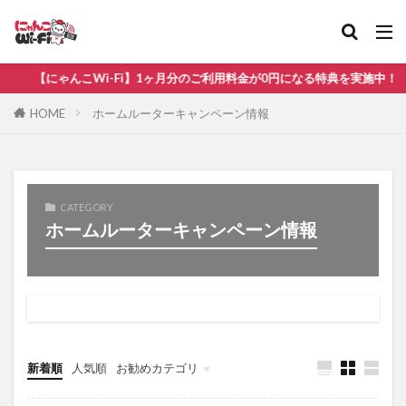
比較
無制限
【にゃんこWi-Fi】1ヶ月分のご利用料金が0円になる特典を実施中！
カテゴリ
HOME
ホームルーターキャンペーン情報
タグ
CATEGORY
au
WiMAX
ソフトバンク
ドコモ
ホームルーターキャンペーン情報
ホームルーター
ポケット型Wi-Fi おすすめ
ポケット型Wi-Fi ドコモ
ポケット型Wi-Fi 比較
光回線
楽天モバイル
検索
新着順
人気順
お勧めカテゴリ