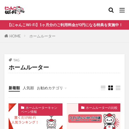
比較
無制限
【にゃんこWi-Fi】1ヶ月分のご利用料金が0円になる特典を実施中！
カテゴリ
HOME
ホームルーター
タグ
TAG
ホームルーター
au
WiMAX
ソフトバンク
ドコモ
ホームルーター
ポケット型Wi-Fi おすすめ
ポケット型Wi-Fi ドコモ
ポケット型Wi-Fi 比較
新着順
人気順
お勧めカテゴリ
光回線
楽天モバイル
ホームルーターキャン
ホームルーターの比較
検索
ペーン情報