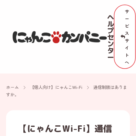
サ
ヘ
ー
ル
ビ
プ
ス
セ
サ
ン
イ
タ
ト
ー
へ
ホーム
【個人向け】にゃんこWi-Fi
通信制限はありま
すか。
【にゃんこWi-Fi】通信