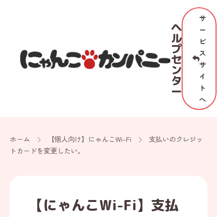
サ
ヘ
ー
ル
ビ
プ
ス
セ
サ
ン
イ
タ
ト
ー
へ
ホーム
【個人向け】にゃんこWi-Fi
支払いのクレジッ
トカードを変更したい。
【にゃんこWi-Fi】支払