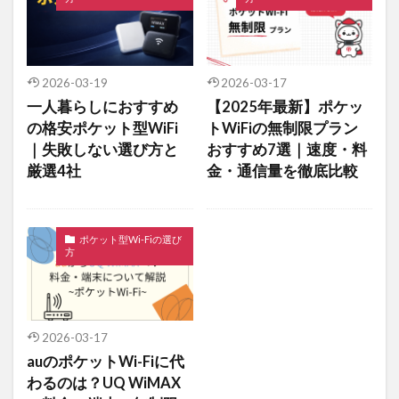
2026-03-19
2026-03-17
一人暮らしにおすすめ
【2025年最新】ポケッ
の格安ポケット型WiFi
トWiFiの無制限プラン
｜失敗しない選び方と
おすすめ7選｜速度・料
厳選4社
金・通信量を徹底比較
ポケット型Wi-Fiの選び
方
2026-03-17
auのポケットWi-Fiに代
わるのは？UQ WiMAX