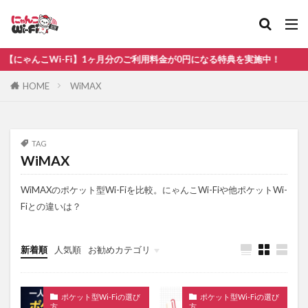
比較
無制限
にゃんこWi-Fi】1ヶ月分のご利用料金が0円になる特典を実施中！
カテゴリ
HOME
WiMAX
タグ
TAG
WiMAX
au
WiMAX
ソフトバンク
ドコモ
ホームルーター
ポケット型Wi-Fi おすすめ
WiMAXのポケット型Wi-Fiを比較。にゃんこWi-Fiや他ポケットWi-
Fiとの違いは？
ポケット型Wi-Fi ドコモ
ポケット型Wi-Fi 比較
光回線
楽天モバイル
新着順
人気順
お勧めカテゴリ
検索
ポケット型Wi-Fiの選び
ポケット型Wi-Fiの選び
方
方