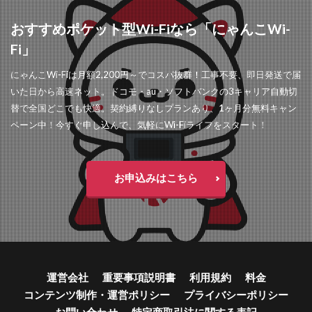
おすすめポケット型Wi-Fiなら「にゃんこWi-
Fi」
にゃんこWi-Fiは月額2,200円～でコスパ抜群！工事不要、即日発送で届
いた日から高速ネット。ドコモ・au・ソフトバンクの3キャリア自動切
替で全国どこでも快適。契約縛りなしプランあり、1ヶ月分無料キャン
ペーン中！今すぐ申し込んで、気軽にWi-Fiライフをスタート！
お申込みはこちら
運営会社
重要事項説明書
利用規約
料金
コンテンツ制作・運営ポリシー
プライバシーポリシー
お問い合わせ
特定商取引法に関する表記