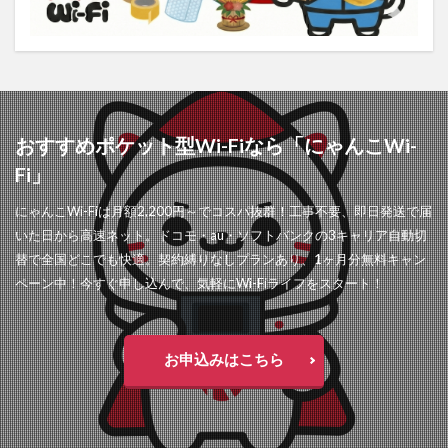
おすすめポケット型Wi-Fiなら「にゃんこWi-
Fi」
にゃんこWi-Fiは月額2,200円～でコスパ抜群！工事不要、即日発送で届
いた日から高速ネット。ドコモ・au・ソフトバンクの3キャリア自動切
替で全国どこでも快適。契約縛りなしプランあり、1ヶ月分無料キャン
ペーン中！今すぐ申し込んで、気軽にWi-Fiライフをスタート！
お申込みはこちら