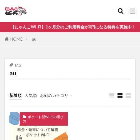
比較
無制限
【にゃんこWi-Fi】1ヶ月分のご利用料金が0円になる特典を実施中！
カテゴリ
HOME
au
タグ
TAG
au
au
WiMAX
ソフトバンク
ドコモ
ホームルーター
ポケット型Wi-Fi おすすめ
ポケット型Wi-Fi ドコモ
ポケット型Wi-Fi 比較
新着順
人気順
お勧めカテゴリ
光回線
楽天モバイル
ポケット型Wi-Fiの選び
検索
方