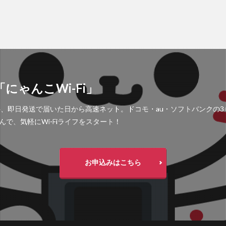
にゃんこWi-Fi」
工事不要、即日発送で届いた日から高速ネット。ドコモ・au・ソフトバンク
で、気軽にWi-Fiライフをスタート！
お申込みはこちら