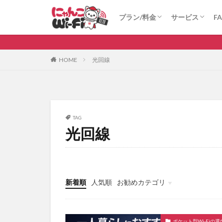
にゃんこWi-Fi
ロケモバWi-Fi(法人向け)
にゃんこWi-Fi
ロケモバWi-Fi
プラン/料金
サービス
F
比較
無制限
にゃんこWi-Fi
ロケモバWi-Fi(法人向け)
にゃんこWi-Fi
ロケモバWi-Fi
カテゴリ
HOME
光回線
タグ
au
WiMAX
TAG
光回線
ポケット型Wi-Fi 
新着順
人気順
お勧めカテゴリ
ポケット型Wi-Fiの選