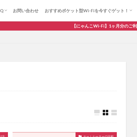
(法人向け)
にゃんこWi-Fi
ロケモバWi-Fi(法人向け)
にゃんこWi-Fi
ロケモバWi-Fi(法人向け)
AQ
お問い合わせ
おすすめポケット型Wi-Fiを今すぐゲット！
(法人向け)
にゃんこWi-Fi
ロケモバWi-Fi(法人向け)
にゃんこWi-Fi
ロケモバWi-Fi(法人向け)
【にゃんこWi-Fi】1ヶ月分のご利用料
ソフトバンク
ドコモ
ホームルーター
ポケット型Wi-Fi おす
ドコモ
ポケット型Wi-Fi 比較
光回線
楽天モバイル
検索
び方
ホームルーターの比較