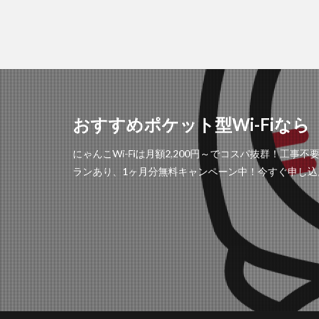
おすすめポケット型Wi-Fiなら「
にゃんこWi-Fiは月額2,200円～でコスパ抜群！
ランあり、1ヶ月分無料キャンペーン中！今すぐ申し込ん