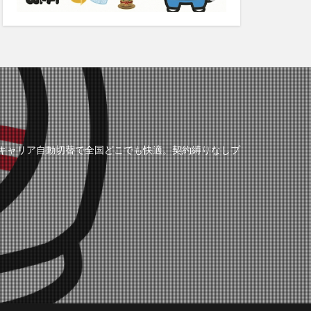
の3キャリア自動切替で全国どこでも快適。契約縛りなしプ