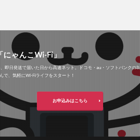
にゃんこWi-Fi」
工事不要、即日発送で届いた日から高速ネット。ドコモ・au・ソフトバンク
で、気軽にWi-Fiライフをスタート！
お申込みはこちら