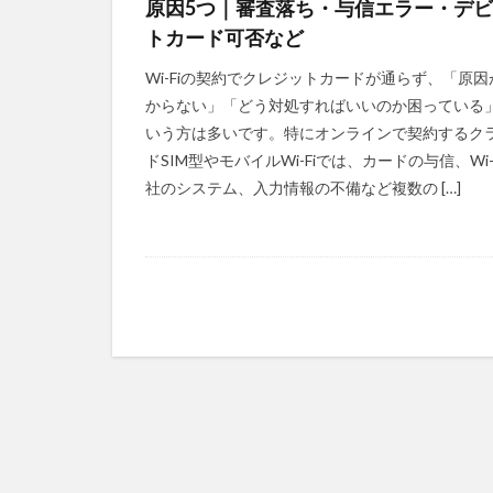
原因5つ｜審査落ち・与信エラー・デ
トカード可否など
Wi-Fiの契約でクレジットカードが通らず、「原因
からない」「どう対処すればいいのか困っている
いう方は多いです。特にオンラインで契約するク
ドSIM型やモバイルWi-Fiでは、カードの与信、Wi-
社のシステム、入力情報の不備など複数の […]