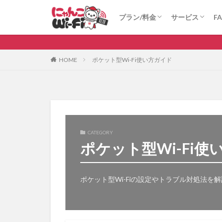
にゃんこWi-Fi
ロケモバWi-Fi(法人向け)
にゃんこWi-Fi
ロケモバWi-Fi
プラン/料金
サービス
F
比較
無制限
にゃんこWi-Fi
ロケモバWi-Fi(法人向け)
にゃんこWi-Fi
ロケモバWi-Fi
カテゴリ
HOME
ポケット型Wi-Fi使い方ガイド
タグ
au
WiMAX
ポケット型Wi-Fi 
CATEGORY
ポケット型Wi-Fi使
ポケット型Wi-Fiの設定やトラブル対処法を解