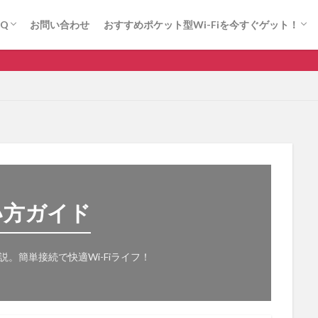
(法人向け)
にゃんこWi-Fi
ロケモバWi-Fi(法人向け)
にゃんこWi-Fi
ロケモバWi-Fi(法人向け)
AQ
お問い合わせ
おすすめポケット型Wi-Fiを今すぐゲット！
(法人向け)
にゃんこWi-Fi
ロケモバWi-Fi(法人向け)
にゃんこWi-Fi
ロケモバWi-Fi(法人向け)
ソフトバンク
ドコモ
ホームルーター
ポケット型Wi-Fi おす
ドコモ
ポケット型Wi-Fi 比較
光回線
楽天モバイル
い方ガイド
検索
説。簡単接続で快適Wi-Fiライフ！