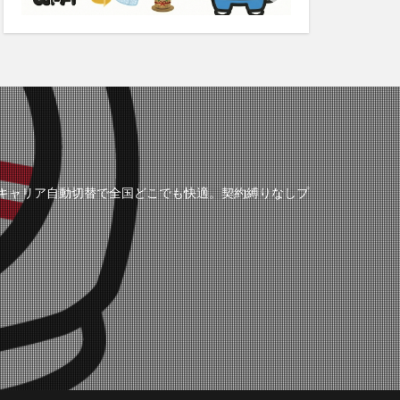
の3キャリア自動切替で全国どこでも快適。契約縛りなしプ