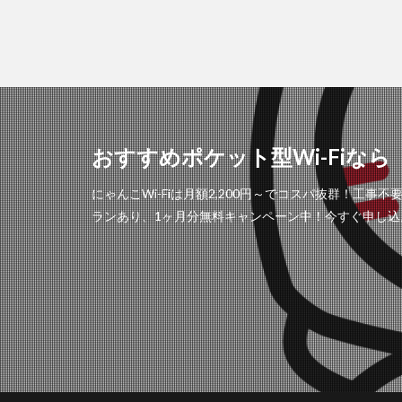
おすすめポケット型Wi-Fiなら「
にゃんこWi-Fiは月額2,200円～でコスパ抜群！
ランあり、1ヶ月分無料キャンペーン中！今すぐ申し込ん