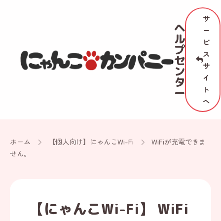
サ
ヘ
ー
ル
ビ
プ
ス
セ
サ
ン
イ
タ
ト
ー
へ
ホーム
【個人向け】にゃんこWi-Fi
WiFiが充電できま
せん。
【にゃんこWi-Fi】 WiFi