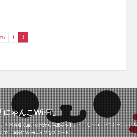
rev
1
2
にゃんこWi-Fi」
工事不要、即日発送で届いた日から高速ネット。ドコモ・au・ソフトバンク
で、気軽にWi-Fiライフをスタート！