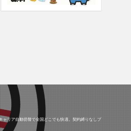
の3キャリア自動切替で全国どこでも快適。契約縛りなしプ