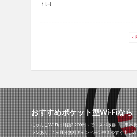
ト […]
P
おすすめポケット型Wi-Fiなら「
にゃんこWi-Fiは月額2,200円～でコスパ抜群！
ランあり、1ヶ月分無料キャンペーン中！今すぐ申し込ん