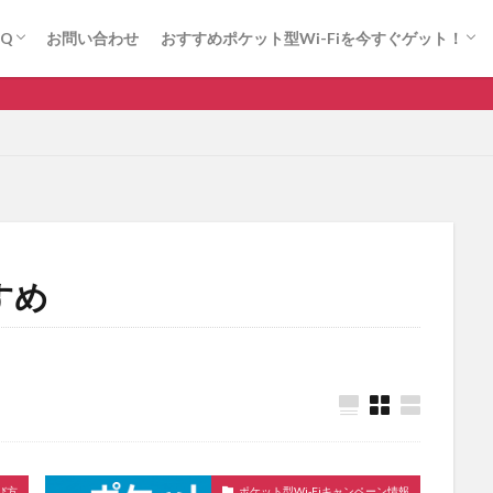
(法人向け)
にゃんこWi-Fi
ロケモバWi-Fi(法人向け)
にゃんこWi-Fi
ロケモバWi-Fi(法人向け)
AQ
お問い合わせ
おすすめポケット型Wi-Fiを今すぐゲット！
(法人向け)
にゃんこWi-Fi
ロケモバWi-Fi(法人向け)
にゃんこWi-Fi
ロケモバWi-Fi(法人向け)
【にゃ
ソフトバンク
ドコモ
ホームルーター
ポケット型Wi-Fi おす
すめ
ドコモ
ポケット型Wi-Fi 比較
光回線
楽天モバイル
検索
び方
ポケット型Wi-Fiキャンペーン情報