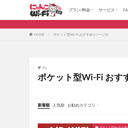
にゃんこWi-Fi
ロケモバWi-Fi(法人向け)
にゃんこWi-Fi
ロケモバWi-Fi
プラン/料金
サービス
F
比較
無制限
にゃんこWi-Fi
ロケモバWi-Fi(法人向け)
にゃんこWi-Fi
ロケモバWi-Fi
カテゴリ
HOME
ポケット型Wi-Fi おすすめ (ページ2)
タグ
au
WiMAX
TAG
ポケット型Wi-Fi おす
ポケット型Wi-Fi 
新着順
人気順
お勧めカテゴリ
ポケット型Wi-Fiの選