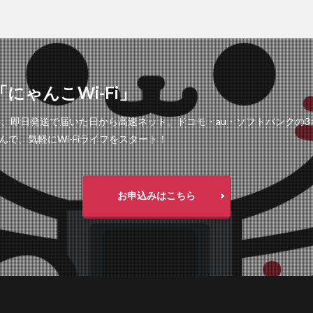
にゃんこWi-Fi」
工事不要、即日発送で届いた日から高速ネット。ドコモ・au・ソフトバンク
で、気軽にWi-Fiライフをスタート！
お申込みはこちら