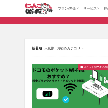
にゃんこWi-Fi
ロケモバWi-Fi(法人向け)
にゃんこWi-Fi
ロケモバWi-Fi
プラン/料金
サービス
F
比較
無制限
にゃんこWi-Fi
ロケモバWi-Fi(法人向け)
にゃんこWi-Fi
ロケモバWi-Fi
カテゴリ
新着順
人気順
お勧めカテゴリ
タグ
au
WiMAX
ポケット型Wi-Fi 
ポケット型Wi-Fiの選