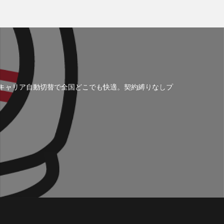
の3キャリア自動切替で全国どこでも快適。契約縛りなしプ