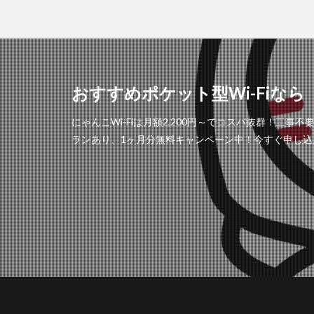
おすすめポケット型Wi-Fiなら「
にゃんこWi-Fiは月額2,200円～でコスパ抜群！
ランあり、1ヶ月分無料キャンペーン中！今すぐ申し込ん