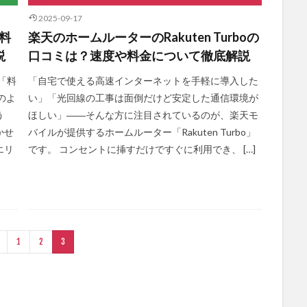
2025-09-17
？料
楽天のホームルーターのRakuten Turboの
説
口コミは？速度や料金について徹底解説
「料
「自宅で使える高速インターネットを手軽に導入した
のよ
い」「光回線の工事は面倒だけど安定した通信環境が
う
ほしい」――そんな方に注目されているのが、楽天モ
かせ
バイルが提供するホームルーター「Rakuten Turbo」
エリ
です。 コンセントに挿すだけですぐに利用でき、 […]
1
2
3