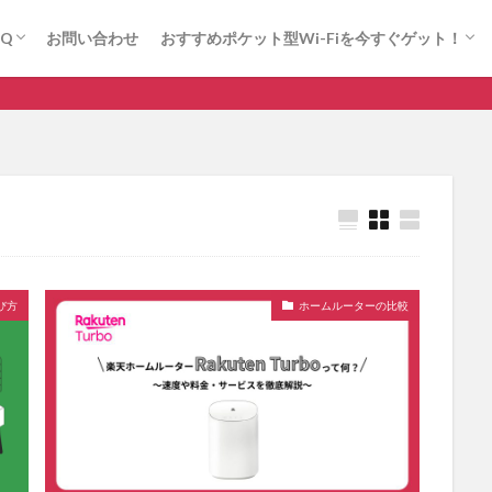
(法人向け)
にゃんこWi-Fi
ロケモバWi-Fi(法人向け)
にゃんこWi-Fi
ロケモバWi-Fi(法人向け)
AQ
お問い合わせ
おすすめポケット型Wi-Fiを今すぐゲット！
(法人向け)
にゃんこWi-Fi
ロケモバWi-Fi(法人向け)
にゃんこWi-Fi
ロケモバWi-Fi(法人向け)
【
ソフトバンク
ドコモ
ホームルーター
ポケット型Wi-Fi おす
ドコモ
ポケット型Wi-Fi 比較
光回線
楽天モバイル
び方
ホームルーターの比較
検索