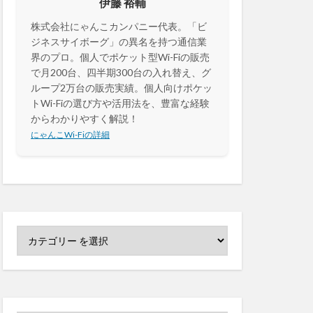
伊藤 裕輔
株式会社にゃんこカンパニー代表。「ビ
ジネスサイボーグ」の異名を持つ通信業
界のプロ。個人でポケット型Wi-Fiの販売
で月200台、四半期300台の入れ替え、グ
ループ2万台の販売実績。個人向けポケッ
トWi-Fiの選び方や活用法を、豊富な経験
からわかりやすく解説！
にゃんこWi-Fiの詳細