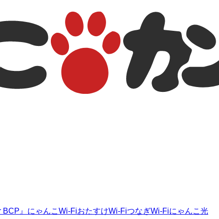
r BCP』
にゃんこWi-Fi
おたすけWi-Fi
つなぎWi-Fi
にゃんこ光