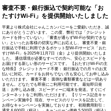
審査不要・銀行振込で契約可能な「お
たすけWi-Fi」を提供開始いたしました
平素より株式会社にゃんこカンパニーをご愛顧いただき、誠
にありがとうございます。 この度、弊社では「クレジット
カードを持っていない」「審査が通らずWi-Fiが契約できな
い」といったお客様の切実な声にお応えし、 審査不要・銀
行振込で手軽に利用できるポケット型Wi-Fiサービス「おた
すけWi-Fi」を2025年11月7日（金）より提供開始いたしま
した。 通信環境が必要なすべての方へ、安心とスピードを
お届けする新しい形のサービスです。 【おたすけWi-Fiの主
な特長】 クレジットカード不要： 銀行振込での月々のお支
払いに対応。カードをお持ちでない方も安心してお申し込み
いただけます。 審査不要： 面倒な書類審査などは一切あり
ません。どなたでも即座にご利用可能です。 最短即日発
送： お申し込み後、スピーディーに端末を発送。すぐにイ
ンターネットをご利用いただけます。 【リリース記念キャ
ンペーン実施中】 現在、サービスのリリースを記念して、
お得なキャンペーンを実施しております。 初期費用割引：
通常 6,600円（税込）→ キャンペーン価格 5,500円（税込）