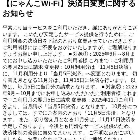
【にゃんこWi-Fi】決済日変更に関する
お知らせ
平素より当サービスをご利用いただき、誠にありがとうござ
います。 このたび安定したサービス提供を行うために、ご
利用料金の決済日を下記のとおり変更させていただきます。
ご利用者様にはご不便をおかけいたしますが、ご理解賜りま
すようお願い申し上げます。 ■ 対象①：2025年6月～8月ま
でにお申し込みいただいたご利用者様 これまで：ご利用月
の翌月25日に請求 変更後：10月利用分は「11月5日決済」
に、11月利用分より「当月5日決済」へ変更となります。 切
り替え月となる11月分は、11月15日に決済を行います。 以
降は、毎月5日に当月分の請求となります。 ■ 対象②：2025
年9月～10月までにお申し込みいただいたご利用者様 これま
で：ご利用月の翌月5日に請求 変更後：2025年11月ご利用
分より、当月請求「当月5日決済」となります。 10月分につ
きましては、すでにご案内のとおり「11月5日決済」となり
ます。 また、切り替え月となる11月分は、11月15日決済を
予定しております。 今後とも円滑なサービス提供のため、
決済体制の改善に努めてまいります。 ご不明な点がござい
ましたら、お問い合わせフォームよりご連絡ください。