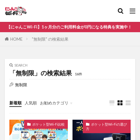
比較
無制限
にゃんこWi-Fi】1ヶ月分のご利用料金が0円になる特典を実施中！
カテゴリ
HOME
"無制限" の検索結果
タグ
SEARCH
「無制限」の検索結果
au
WiMAX
ソフトバンク
16件
ドコモ
ホームルーター
ポケット型Wi-Fi おすすめ
無制限
ポケット型Wi-Fi ドコモ
ポケット型Wi-Fi 比較
新着順
人気順
お勧めカテゴリ
光回線
楽天モバイル
検索
ポケット型Wi-Fi比較
ポケット型Wi-Fiの選び
方