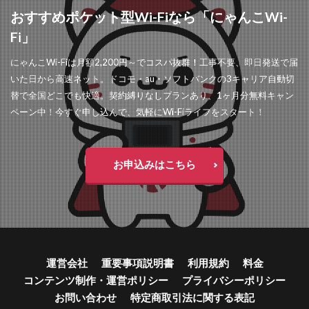
おすすめポケット型Wi-Fiなら「にゃんこWi-
Fi」
にゃんこWi-Fiは月額2,200円～でコスパ抜群！工事不要、即日発送で届
いた日から高速ネット。ドコモ・au・ソフトバンクの3キャリア自動切
替で全国どこでも快適。契約縛りなしプランあり、1ヶ月分無料キャン
ペーン中！今すぐ申し込んで、気軽にWi-Fiライフをスタート！
お申込みはこちら
運営会社
重要事項説明書
利用規約
料金
コンテンツ制作・運営ポリシー
プライバシーポリシー
お問い合わせ
特定商取引法に関する表記