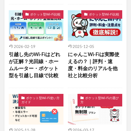
ポケット型Wi-Fi比較
ポケット型Wi-Fi比較
2026-02-19
2025-12-05
引越し先のWi-Fiはどれ
にゃんこWi-Fiは実際使
が正解？光回線・ホー
えるの？｜評判・速
ムルーター・ポケット
度・料金のリアルを他
型を引越し目線で比較
社と比較分析
ポケット型Wi-Fi使い方
ポケット型Wi-Fiの選び
ガイド
方
2025-11-28
2026-03-17