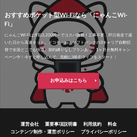
おすすめポケット型Wi-Fiなら「にゃんこWi-
Fi」
にゃんこWi-Fiは月額2,200円～でコスパ抜群！工事不要、即日発送で届
いた日から高速ネット。ドコモ・au・ソフトバンクの3キャリア自動切
替で全国どこでも快適。契約縛りなしプランあり、1ヶ月分無料キャン
ペーン中！今すぐ申し込んで、気軽にWi-Fiライフをスタート！
お申込みはこちら
運営会社
重要事項説明書
利用規約
料金
コンテンツ制作・運営ポリシー
プライバシーポリシー