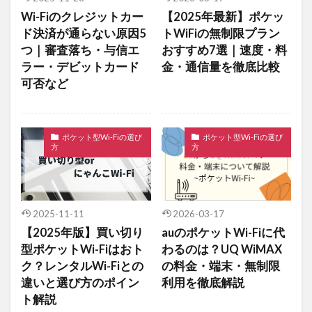
Wi-Fiのクレジットカー
【2025年最新】ポケッ
ド決済が通らない原因5
トWiFiの無制限プラン
つ｜審査落ち・与信エ
おすすめ7選｜速度・料
ラー・デビットカード
金・通信量を徹底比較
可否など
ポケット型Wi-Fiの選び
ポケット型Wi-Fiの選び
方
方
2025-11-11
2026-03-17
【2025年版】買い切り
auのポケットWi-Fiに代
型ポケットWi-Fiはおト
わるのは？UQ WiMAX
ク？レンタルWi-Fiとの
の料金・端末・無制限
違いと選び方のポイン
利用を徹底解説
ト解説