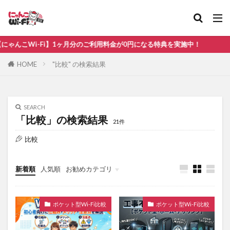
比較
無制限
んこWi-Fi】1ヶ月分のご利用料金が0円になる特典を実施中！
カテゴリ
HOME
"比較" の検索結果
タグ
SEARCH
「比較」の検索結果
au
WiMAX
ソフトバンク
21件
ドコモ
ホームルーター
ポケット型Wi-Fi おすすめ
比較
ポケット型Wi-Fi ドコモ
ポケット型Wi-Fi 比較
新着順
人気順
お勧めカテゴリ
光回線
楽天モバイル
検索
ポケット型Wi-Fi比較
ポケット型Wi-Fi比較